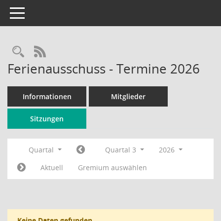
Toggle navigation
Rechercheauswahl
RSS-Feed
Ferienausschuss - Termine 2026
Informationen
Mitglieder
Sitzungen
Quartal
Quartal 3
2026
Aktuell
Gremium auswählen
Keine Daten gefunden.