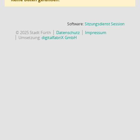
(Wird in
Software:
Sitzungsdienst
Session
© 2025 Stadt Fürth
Datenschutz
Impressum
Umsetzung:
digitalfabriX GmbH