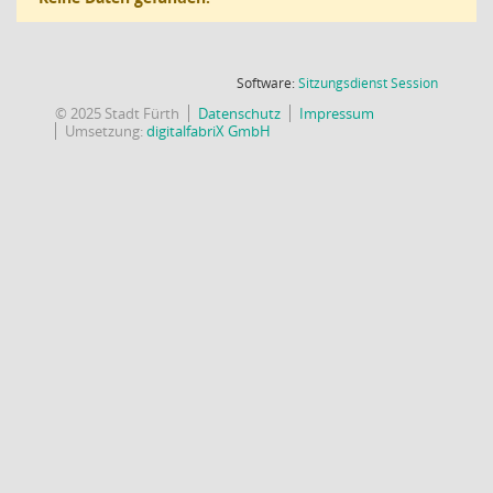
(Wird in
Software:
Sitzungsdienst
Session
© 2025 Stadt Fürth
Datenschutz
Impressum
Umsetzung:
digitalfabriX GmbH