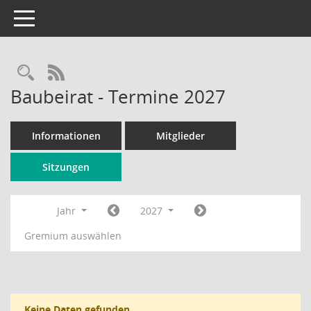
Toggle navigation
Rechercheauswahl
RSS-Feed
Baubeirat - Termine 2027
Informationen
Mitglieder
Sitzungen
Jahr
2027
Gremium auswählen
Keine Daten gefunden.