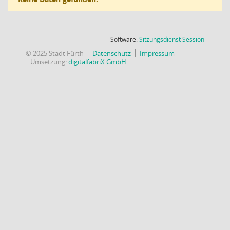
(Wird in
Software:
Sitzungsdienst
Session
© 2025 Stadt Fürth
Datenschutz
Impressum
Umsetzung:
digitalfabriX GmbH