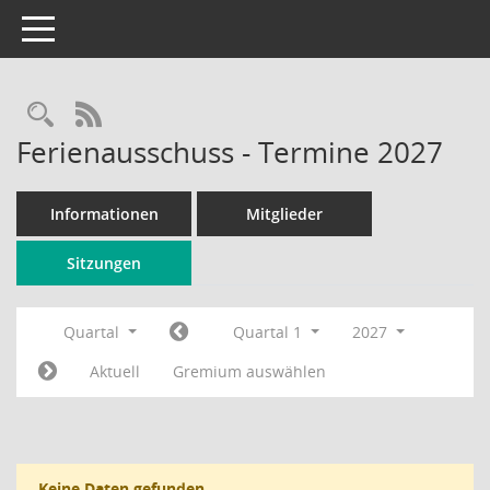
Toggle navigation
Rechercheauswahl
RSS-Feed
Ferienausschuss - Termine 2027
Informationen
Mitglieder
Sitzungen
Quartal
Quartal 1
2027
Aktuell
Gremium auswählen
Keine Daten gefunden.