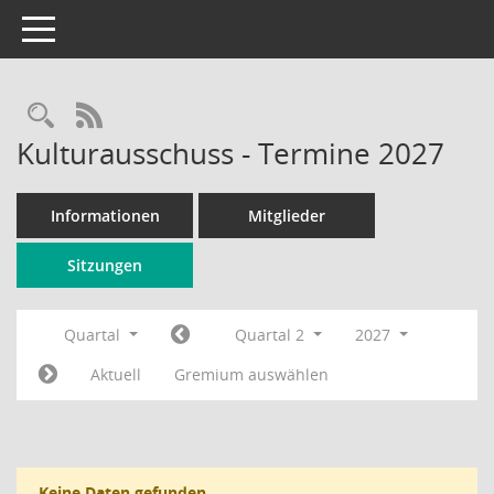
Toggle navigation
Rechercheauswahl
RSS-Feed
Kulturausschuss - Termine 2027
Informationen
Mitglieder
Sitzungen
Quartal
Quartal 2
2027
Aktuell
Gremium auswählen
Keine Daten gefunden.