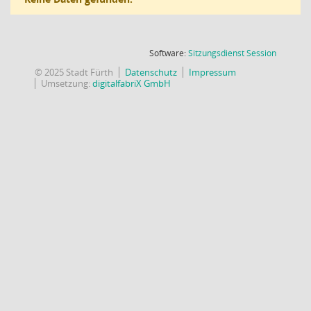
(Wird in
Software:
Sitzungsdienst
Session
© 2025 Stadt Fürth
Datenschutz
Impressum
Umsetzung:
digitalfabriX GmbH