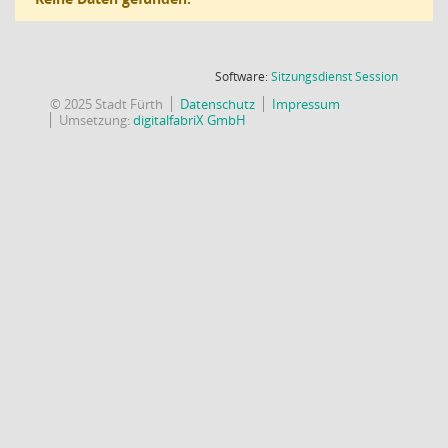
(Wird in
Software:
Sitzungsdienst
Session
© 2025 Stadt Fürth
Datenschutz
Impressum
Umsetzung:
digitalfabriX GmbH