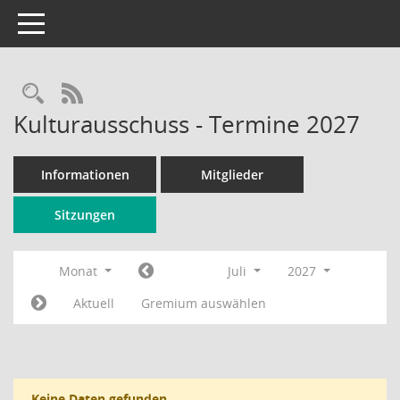
Toggle navigation
Rechercheauswahl
RSS-Feed
Kulturausschuss - Termine 2027
Informationen
Mitglieder
Sitzungen
Monat
Juli
2027
Aktuell
Gremium auswählen
Keine Daten gefunden.