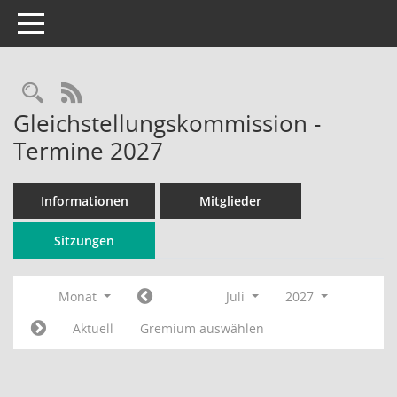
Toggle navigation
Rechercheauswahl
RSS-Feed
Gleichstellungskommission -
Termine 2027
Informationen
Mitglieder
Sitzungen
Monat
Juli
2027
Aktuell
Gremium auswählen