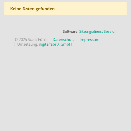
Keine Daten gefunden.
(Wird in
Software:
Sitzungsdienst
Session
© 2025 Stadt Fürth
Datenschutz
Impressum
Umsetzung:
digitalfabriX GmbH