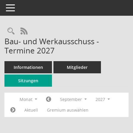
Toggle navigation
Rechercheauswahl
RSS-Feed
Bau- und Werkausschuss -
Termine 2027
Informationen
Mitglieder
Sitzungen
Monat
September
2027
Aktuell
Gremium auswählen