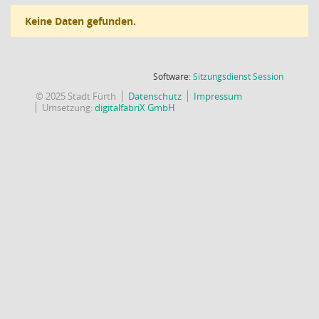
Keine Daten gefunden.
(Wird in
Software:
Sitzungsdienst
Session
© 2025 Stadt Fürth
Datenschutz
Impressum
Umsetzung:
digitalfabriX GmbH