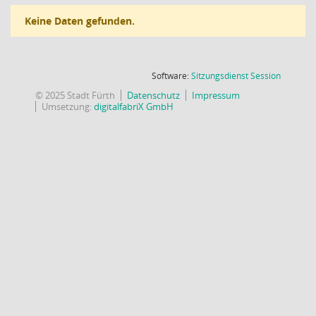
Keine Daten gefunden.
(Wird in
Software:
Sitzungsdienst
Session
© 2025 Stadt Fürth
Datenschutz
Impressum
Umsetzung:
digitalfabriX GmbH