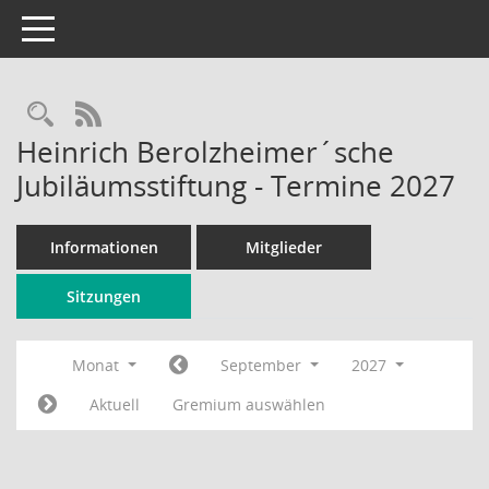
Toggle navigation
Rechercheauswahl
RSS-Feed
Heinrich Berolzheimer´sche
Jubiläumsstiftung - Termine 2027
Informationen
Mitglieder
Sitzungen
Monat
September
2027
Aktuell
Gremium auswählen