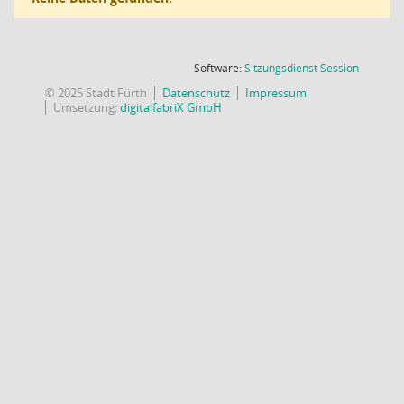
(Wird in
Software:
Sitzungsdienst
Session
© 2025 Stadt Fürth
Datenschutz
Impressum
Umsetzung:
digitalfabriX GmbH