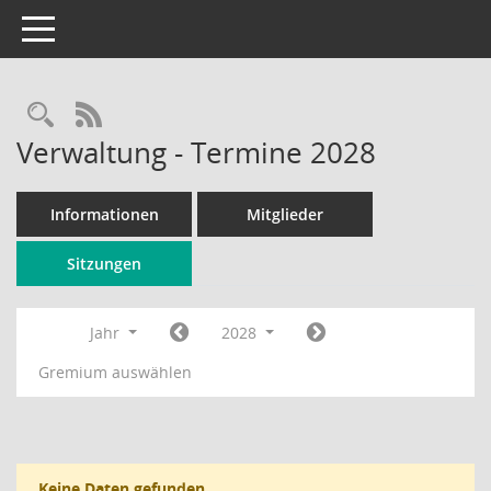
Toggle navigation
Rechercheauswahl
RSS-Feed
Verwaltung - Termine 2028
Informationen
Mitglieder
Sitzungen
Jahr
2028
Gremium auswählen
Keine Daten gefunden.