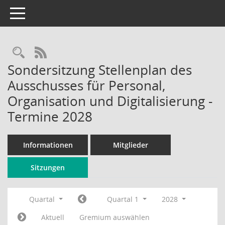
Toggle navigation
Rechercheauswahl
RSS-Feed
Sondersitzung Stellenplan des
Ausschusses für Personal,
Organisation und Digitalisierung -
Termine 2028
Informationen
Mitglieder
Sitzungen
Quartal
Quartal 1
2028
Aktuell
Gremium auswählen