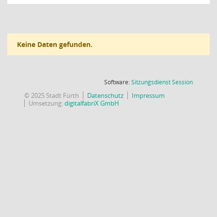
Keine Daten gefunden.
(Wird in
Software:
Sitzungsdienst
Session
© 2025 Stadt Fürth
Datenschutz
Impressum
Umsetzung:
digitalfabriX GmbH