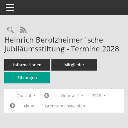
Toggle navigation
Rechercheauswahl
RSS-Feed
Heinrich Berolzheimer´sche
Jubiläumsstiftung - Termine 2028
Informationen
Mitglieder
Sitzungen
Quartal
Quartal 1
2028
Aktuell
Gremium auswählen