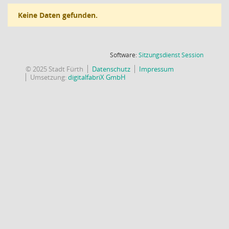
Keine Daten gefunden.
(Wird in
Software:
Sitzungsdienst
Session
© 2025 Stadt Fürth
Datenschutz
Impressum
Umsetzung:
digitalfabriX GmbH