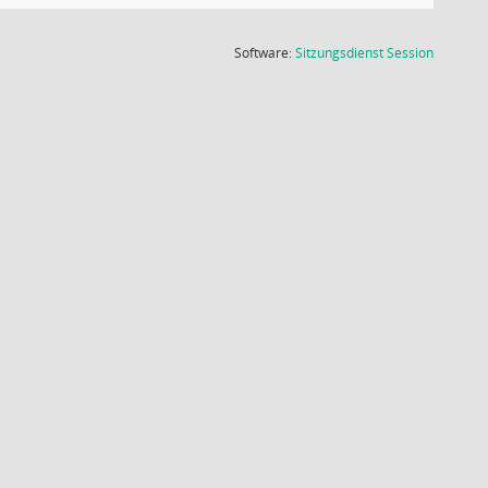
(Wird in
Software:
Sitzungsdienst
Session