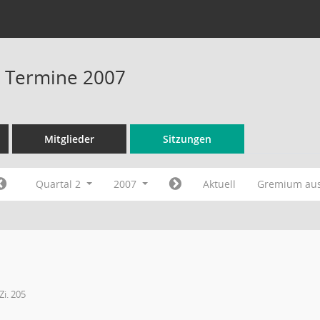
 - Termine 2007
Mitglieder
Sitzungen
Quartal 2
2007
Aktuell
Gremium au
Zi. 205