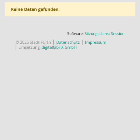
Keine Daten gefunden.
(Wird in
Software:
Sitzungsdienst
Session
© 2025 Stadt Fürth
Datenschutz
Impressum
Umsetzung:
digitalfabriX GmbH