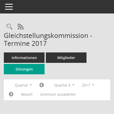
Toggle navigation
Rechercheauswahl
RSS-Feed
Gleichstellungskommission -
Termine 2017
Informationen
Mitglieder
Sitzungen
Quartal
Quartal 4
2017
Aktuell
Gremium auswählen