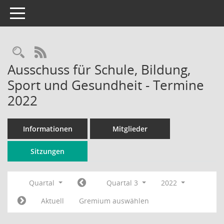
Toggle navigation
Rechercheauswahl
RSS-Feed
Ausschuss für Schule, Bildung,
Sport und Gesundheit - Termine
2022
Informationen
Mitglieder
Sitzungen
Quartal
Quartal 3
2022
Aktuell
Gremium auswählen