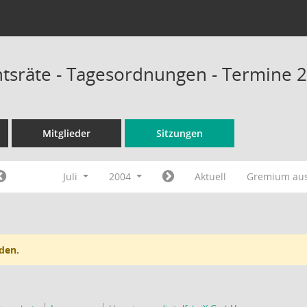
chtsräte - Tagesordnungen - Termine 
Mitglieder
Sitzungen
Juli
2004
Aktuell
Gremium au
den.