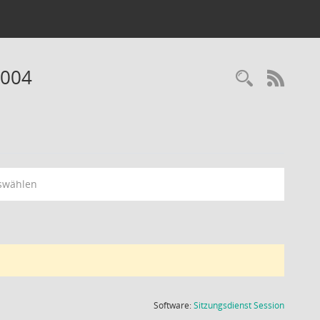
2004
Recherc
RSS-
swählen
(Wird in
Software:
Sitzungsdienst
Session