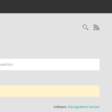
Recherc
RSS-
swählen
(Wird in
Software:
Sitzungsdienst
Session