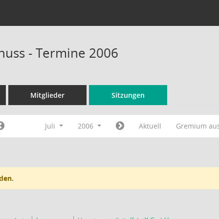
huss - Termine 2006
Mitglieder
Sitzungen
Juli
2006
Aktuell
Gremium au
den.