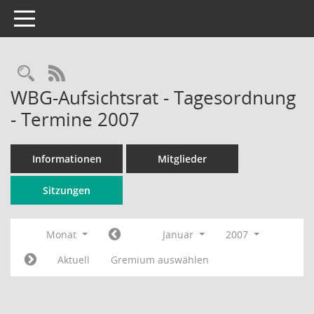
Toggle navigation
Rechercheauswahl
RSS-Feed
WBG-Aufsichtsrat - Tagesordnung
- Termine 2007
Informationen
Mitglieder
Sitzungen
Monat
Januar
2007
Aktuell
Gremium auswählen