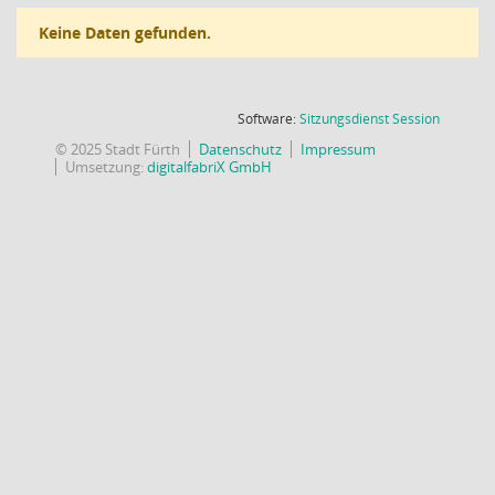
Keine Daten gefunden.
(Wird in
Software:
Sitzungsdienst
Session
© 2025 Stadt Fürth
Datenschutz
Impressum
Umsetzung:
digitalfabriX GmbH