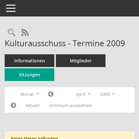
Toggle navigation
Rechercheauswahl
RSS-Feed
Kulturausschuss - Termine 2009
Informationen
Mitglieder
Sitzungen
Monat
April
2009
Aktuell
Gremium auswählen
Keine Daten gefunden.