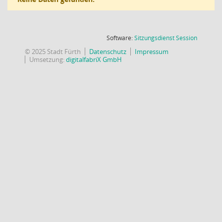
(Wird in
Software:
Sitzungsdienst
Session
© 2025 Stadt Fürth
Datenschutz
Impressum
Umsetzung:
digitalfabriX GmbH