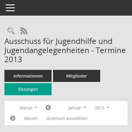
Toggle navigation
Rechercheauswahl
RSS-Feed
Ausschuss für Jugendhilfe und
Jugendangelegenheiten - Termine
2013
Informationen
Mitglieder
Sitzungen
Monat
Januar
2013
Aktuell
Gremium auswählen