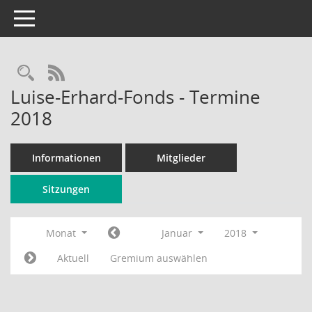
Toggle navigation
Rechercheauswahl
RSS-Feed
Luise-Erhard-Fonds - Termine
2018
Informationen
Mitglieder
Sitzungen
Monat
Januar
2018
Aktuell
Gremium auswählen