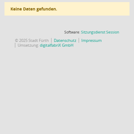
Keine Daten gefunden.
(Wird in
Software:
Sitzungsdienst
Session
© 2025 Stadt Fürth
Datenschutz
Impressum
Umsetzung:
digitalfabriX GmbH