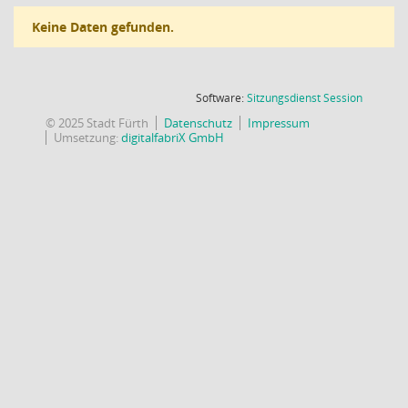
Keine Daten gefunden.
(Wird in
Software:
Sitzungsdienst
Session
© 2025 Stadt Fürth
Datenschutz
Impressum
Umsetzung:
digitalfabriX GmbH