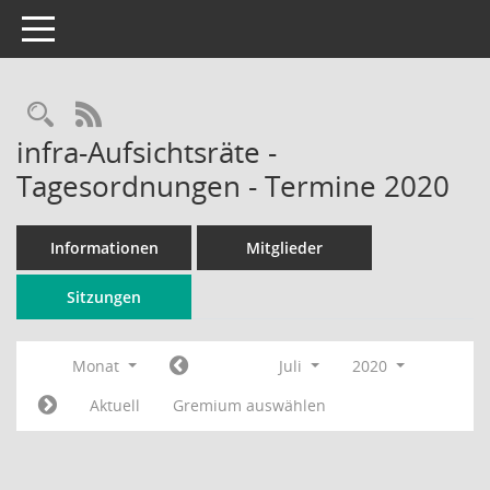
Toggle navigation
Rechercheauswahl
RSS-Feed
infra-Aufsichtsräte -
Tagesordnungen - Termine 2020
Informationen
Mitglieder
Sitzungen
Monat
Juli
2020
Aktuell
Gremium auswählen