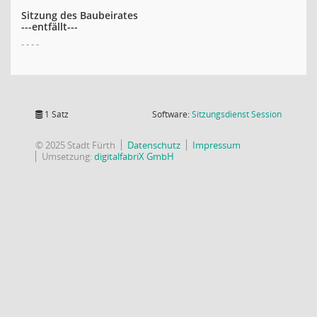
Sitzung des Baubeirates
---entfällt---
- - - -
(Wird in
1 Satz
Software:
Sitzungsdienst
Session
© 2025 Stadt Fürth
Datenschutz
Impressum
Umsetzung:
digitalfabriX GmbH