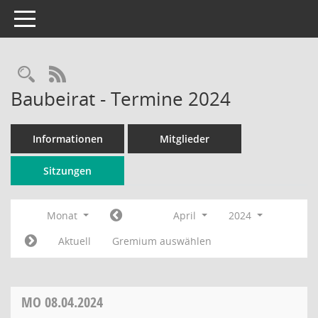
Toggle navigation
Rechercheauswahl
RSS-Feed
Baubeirat - Termine 2024
Informationen
Mitglieder
Sitzungen
Monat
April
2024
Aktuell
Gremium auswählen
MO
08.04.2024