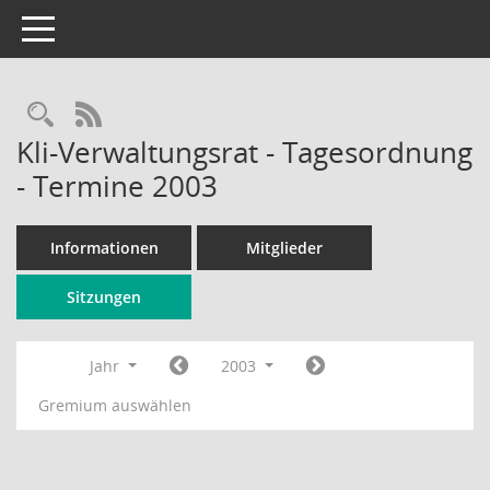
Toggle navigation
Rechercheauswahl
RSS-Feed
Kli-Verwaltungsrat - Tagesordnung
- Termine 2003
Informationen
Mitglieder
Sitzungen
Jahr
2003
Gremium auswählen