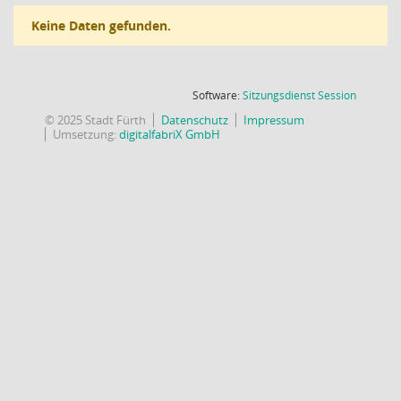
Keine Daten gefunden.
(Wird in
Software:
Sitzungsdienst
Session
© 2025 Stadt Fürth
Datenschutz
Impressum
Umsetzung:
digitalfabriX GmbH