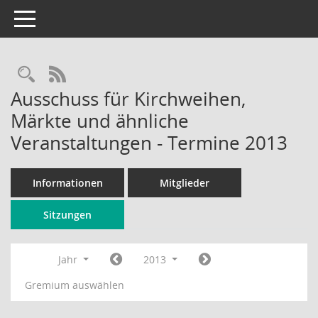
Toggle navigation
Rechercheauswahl
RSS-Feed
Ausschuss für Kirchweihen,
Märkte und ähnliche
Veranstaltungen - Termine 2013
Informationen
Mitglieder
Sitzungen
Jahr
2013
Gremium auswählen