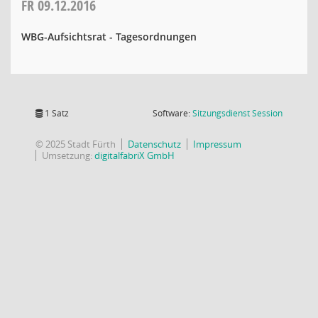
FR
09.12.2016
WBG-Aufsichtsrat - Tagesordnungen
(Wird in
1 Satz
Software:
Sitzungsdienst
Session
© 2025 Stadt Fürth
Datenschutz
Impressum
Umsetzung:
digitalfabriX GmbH