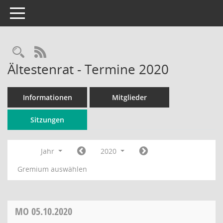
Toggle navigation
Rechercheauswahl
RSS-Feed
Ältestenrat - Termine 2020
Informationen
Mitglieder
Sitzungen
Jahr
2020
Gremium auswählen
MO
05.10.2020