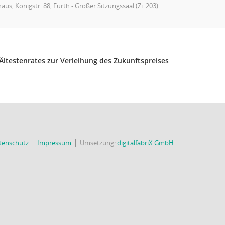
aus, Königstr. 88, Fürth - Großer Sitzungssaal (Zi. 203)
Ältestenrates zur Verleihung des Zukunftspreises
tenschutz
Impressum
Umsetzung:
digitalfabriX GmbH