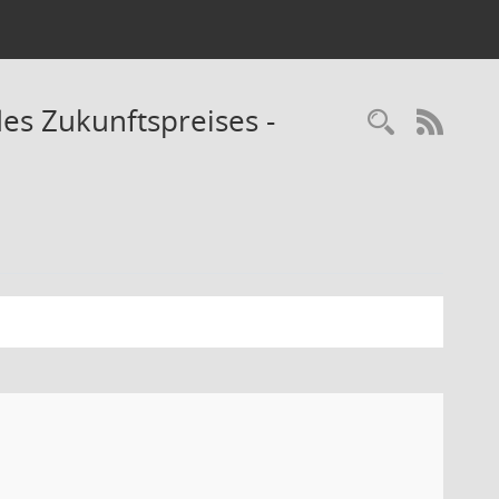
es Zukunftspreises -
Recherc
RSS-