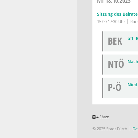
MI
18.10.2023
Sitzung des Beirate
15:00-17:30 Uhr
Rath
BEK
öff.
NTÖ
Nach
P-Ö
Niede
4 Sätze
© 2025 Stadt Fürth
Da