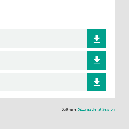
(Wird in
Software:
Sitzungsdienst
Session