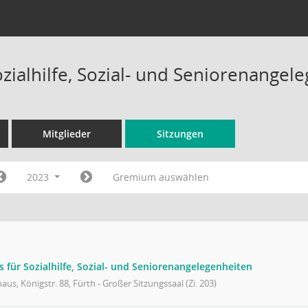
ozialhilfe, Sozial- und Seniorenange
Mitglieder
Sitzungen
2023
Gremium auswählen
s für Sozialhilfe, Sozial- und Seniorenangelegenheiten
aus, Königstr. 88, Fürth - Großer Sitzungssaal (Zi. 203)