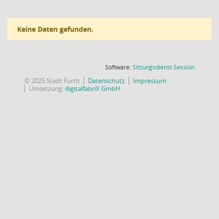
Keine Daten gefunden.
(Wird in
Software:
Sitzungsdienst
Session
© 2025 Stadt Fürth
Datenschutz
Impressum
Umsetzung:
digitalfabriX GmbH