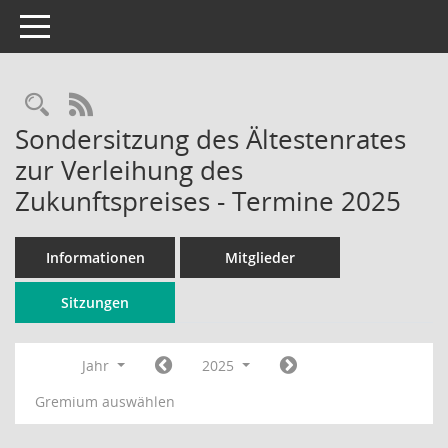
Toggle navigation
Rechercheauswahl
RSS-Feed
Sondersitzung des Ältestenrates
zur Verleihung des
Zukunftspreises - Termine 2025
Informationen
Mitglieder
Sitzungen
Jahr
2025
Gremium auswählen