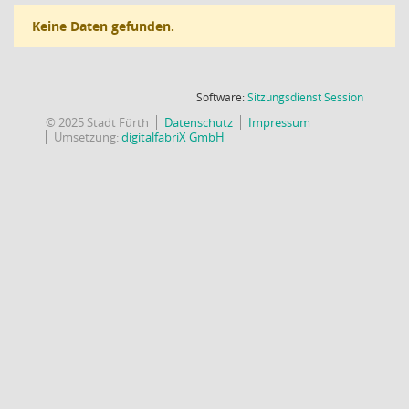
Keine Daten gefunden.
(Wird in
Software:
Sitzungsdienst
Session
© 2025 Stadt Fürth
Datenschutz
Impressum
Umsetzung:
digitalfabriX GmbH