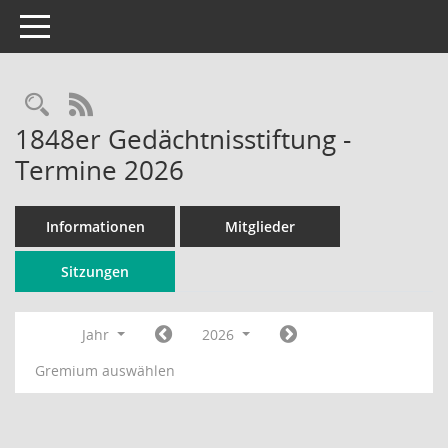
Toggle navigation
Rechercheauswahl
RSS-Feed
1848er Gedächtnisstiftung -
Termine 2026
Informationen
Mitglieder
Sitzungen
Jahr
2026
Gremium auswählen