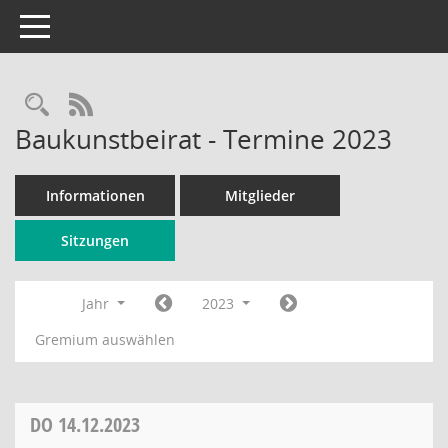
Toggle navigation
Rechercheauswahl
RSS-Feed
Baukunstbeirat - Termine 2023
Informationen
Mitglieder
Sitzungen
Jahr
2023
Gremium auswählen
DO
14.12.2023