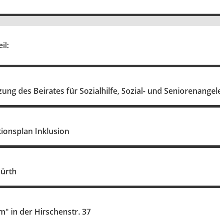
il:
tzung des Beirates für Sozialhilfe, Sozial- und Seniorenang
onsplan Inklusion
Fürth
m" in der Hirschenstr. 37