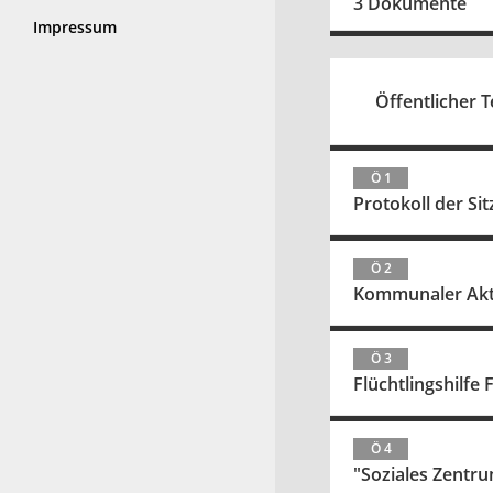
3 Dokumente
Impressum
Öffentlicher Te
Ö 1
Protokoll der Si
Ö 2
Kommunaler Akti
Ö 3
Flüchtlingshilfe 
Ö 4
"Soziales Zentru