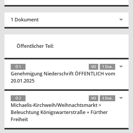
1 Dokument
Öffentlicher Teil:
Ö 1
VO
1 Dok.
Genehmigung Niederschrift ÖFFENTLICH vom
20.01.2025
Ö 2
VO
3 Dok.
Michaelis-Kirchweih/Weihnachtsmarkt >
Beleuchtung Königswarterstraße + Fürther
Freiheit