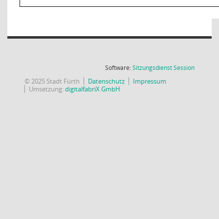
(Wird in
Software:
Sitzungsdienst
Session
© 2025 Stadt Fürth
Datenschutz
Impressum
Umsetzung:
digitalfabriX GmbH