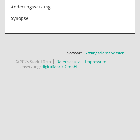
Änderungssatzung
Synopse
(Wird in
Software:
Sitzungsdienst
Session
© 2025 Stadt Fürth
Datenschutz
Impressum
Umsetzung:
digitalfabriX GmbH