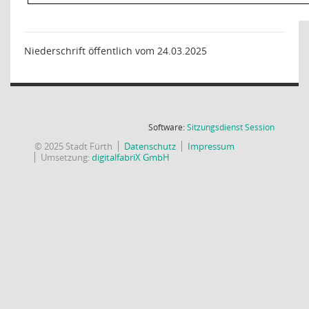
Niederschrift öffentlich vom 24.03.2025
(Wird in
Software:
Sitzungsdienst
Session
© 2025 Stadt Fürth
Datenschutz
Impressum
Umsetzung:
digitalfabriX GmbH