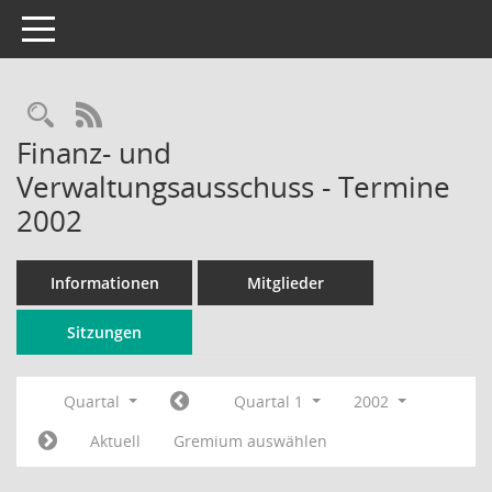
Toggle navigation
Rechercheauswahl
RSS-Feed
Finanz- und
Verwaltungsausschuss - Termine
2002
Informationen
Mitglieder
Sitzungen
Quartal
Quartal 1
2002
Aktuell
Gremium auswählen