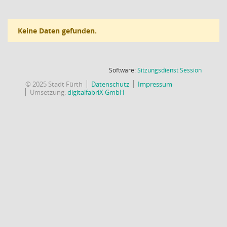
Keine Daten gefunden.
(Wird in
Software:
Sitzungsdienst
Session
© 2025 Stadt Fürth
Datenschutz
Impressum
Umsetzung:
digitalfabriX GmbH