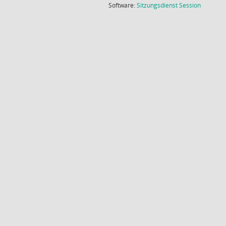
(Wird in
Software:
Sitzungsdienst
Session