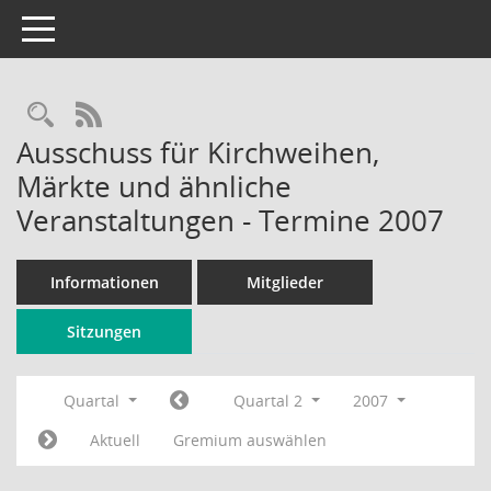
Toggle navigation
Rechercheauswahl
RSS-Feed
Ausschuss für Kirchweihen,
Märkte und ähnliche
Veranstaltungen - Termine 2007
Informationen
Mitglieder
Sitzungen
Quartal
Quartal 2
2007
Aktuell
Gremium auswählen