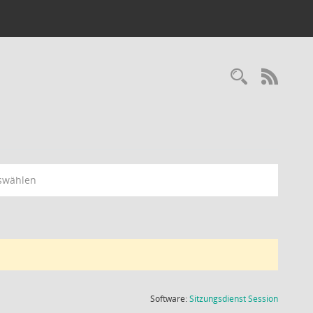
Recherc
RSS-
swählen
(Wird in
Software:
Sitzungsdienst
Session