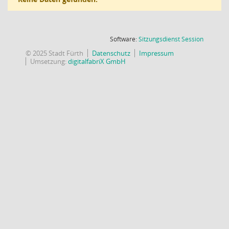
(Wird in
Software:
Sitzungsdienst
Session
© 2025 Stadt Fürth
Datenschutz
Impressum
Umsetzung:
digitalfabriX GmbH