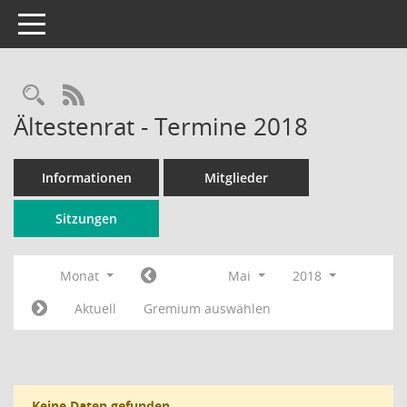
Toggle navigation
Rechercheauswahl
RSS-Feed
Ältestenrat - Termine 2018
Informationen
Mitglieder
Sitzungen
Monat
Mai
2018
Aktuell
Gremium auswählen
Keine Daten gefunden.