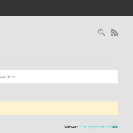
Recherc
RSS-
swählen
(Wird in
Software:
Sitzungsdienst
Session