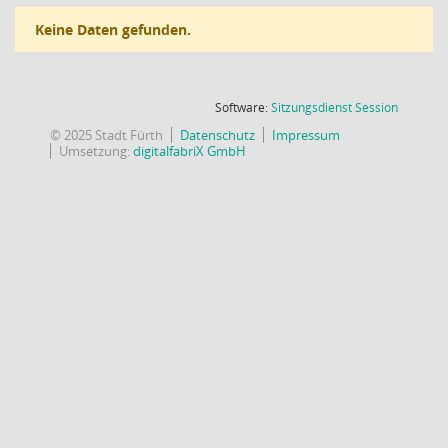
Keine Daten gefunden.
(Wird in
Software:
Sitzungsdienst
Session
© 2025 Stadt Fürth
Datenschutz
Impressum
Umsetzung:
digitalfabriX GmbH