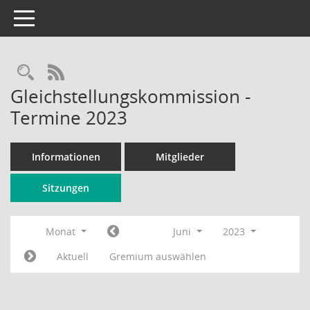
Toggle navigation
Rechercheauswahl
RSS-Feed
Gleichstellungskommission -
Termine 2023
Informationen
Mitglieder
Sitzungen
Monat
Juni
2023
Aktuell
Gremium auswählen