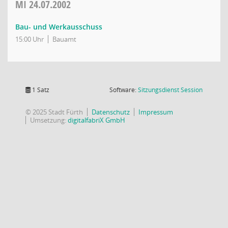
MI
24.07.2002
Bau- und Werkausschuss
15:00 Uhr
Bauamt
(Wird in
1 Satz
Software:
Sitzungsdienst
Session
© 2025 Stadt Fürth
Datenschutz
Impressum
Umsetzung:
digitalfabriX GmbH