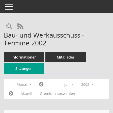
Toggle navigation
Rechercheauswahl
RSS-Feed
Bau- und Werkausschuss -
Termine 2002
Informationen
Mitglieder
Sitzungen
Monat
Juli
2002
Aktuell
Gremium auswählen