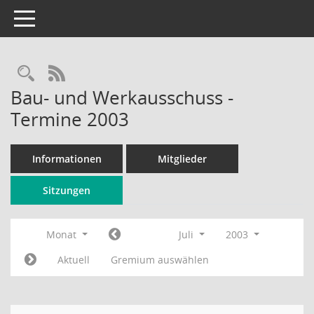
Toggle navigation
Rechercheauswahl
RSS-Feed
Bau- und Werkausschuss -
Termine 2003
Informationen
Mitglieder
Sitzungen
Monat
Juli
2003
Aktuell
Gremium auswählen