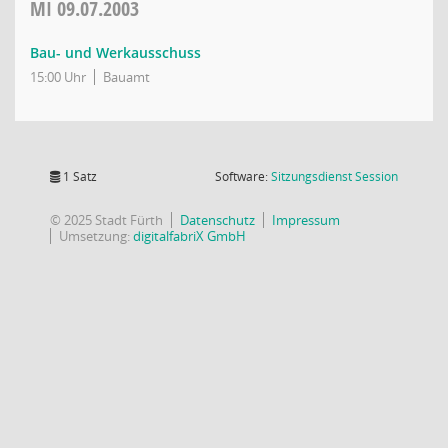
MI
09.07.2003
Bau- und Werkausschuss
15:00 Uhr
Bauamt
(Wird in
1 Satz
Software:
Sitzungsdienst
Session
© 2025 Stadt Fürth
Datenschutz
Impressum
Umsetzung:
digitalfabriX GmbH