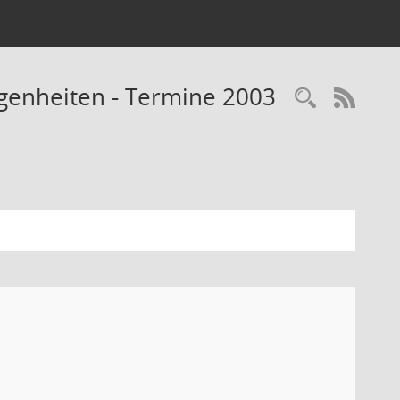
legenheiten - Termine 2003
Recherc
RSS-