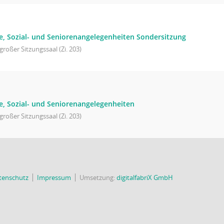
lfe, Sozial- und Seniorenangelegenheiten Sondersitzung
großer Sitzungssaal (Zi. 203)
lfe, Sozial- und Seniorenangelegenheiten
großer Sitzungssaal (Zi. 203)
tenschutz
Impressum
Umsetzung:
digitalfabriX GmbH