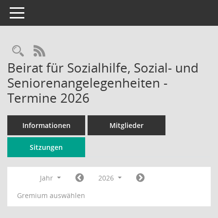
Toggle navigation
Rechercheauswahl
RSS-Feed
Beirat für Sozialhilfe, Sozial- und
Seniorenangelegenheiten -
Termine 2026
Informationen
Mitglieder
Sitzungen
Jahr
2026
Gremium auswählen