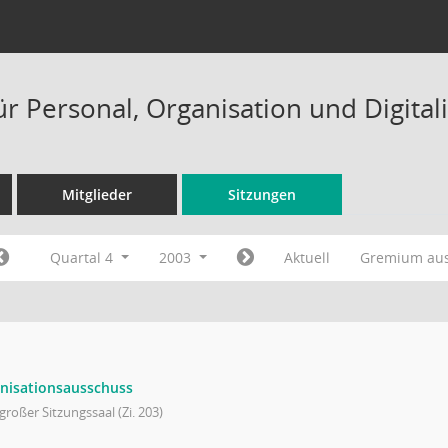
ür Personal, Organisation und Digital
Mitglieder
Sitzungen
Quartal 4
2003
Aktuell
Gremium au
nisationsausschuss
großer Sitzungssaal (Zi. 203)