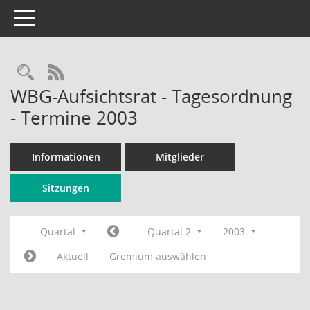
Toggle navigation
Rechercheauswahl
RSS-Feed
WBG-Aufsichtsrat - Tagesordnung
- Termine 2003
Informationen
Mitglieder
Sitzungen
Quartal
Quartal 2
2003
Aktuell
Gremium auswählen