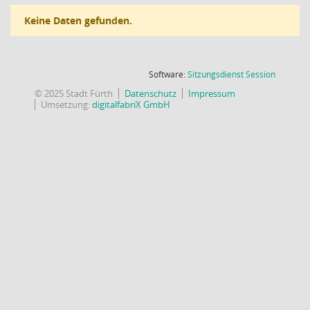
Keine Daten gefunden.
(Wird in
Software:
Sitzungsdienst
Session
© 2025 Stadt Fürth
Datenschutz
Impressum
Umsetzung:
digitalfabriX GmbH