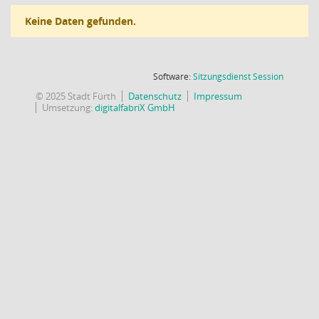
Keine Daten gefunden.
(Wird in
Software:
Sitzungsdienst
Session
© 2025 Stadt Fürth
Datenschutz
Impressum
Umsetzung:
digitalfabriX GmbH